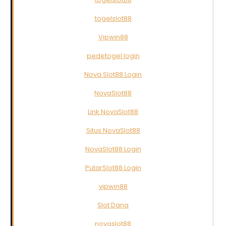
togelslot88
Vipwin88
pedetogel login
Nova Slot88 Login
NovaSlot88
Link NovaSlot88
Situs NovaSlot88
NovaSlot88 Login
PutarSlot88 Login
vipwin88
Slot Dana
novaslot88