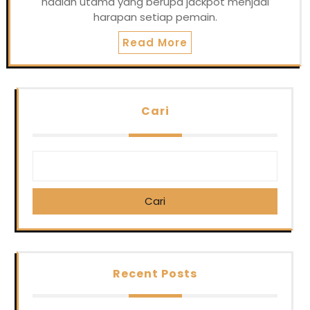
hadiah utama yang berupa jackpot menjadi
harapan setiap pemain.
Read More
Cari
Cari
Recent Posts