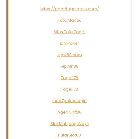
https://pedetogelmain.com/
Toto Macau
Situs Toto Togel
IDN Poker
vipw88.com
vipwin88
Togel178
Togel178
indo7poker login
Agen Slot88
Slot Mahjong Ways
PutarSlot88