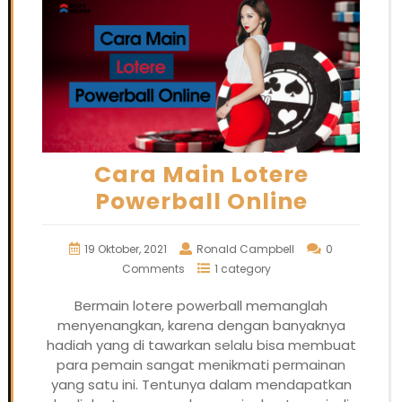
Cara Main Lotere
Powerball Online
19 Oktober, 2021
Ronald Campbell
0
Comments
1 category
Bermain lotere powerball memanglah
menyenangkan, karena dengan banyaknya
hadiah yang di tawarkan selalu bisa membuat
para pemain sangat menikmati permainan
yang satu ini. Tentunya dalam mendapatkan