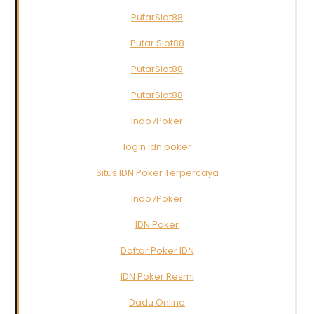
PutarSlot88
Putar Slot88
PutarSlot88
PutarSlot88
Indo7Poker
login idn poker
Situs IDN Poker Terpercaya
Indo7Poker
IDN Poker
Daftar Poker IDN
IDN Poker Resmi
Dadu Online