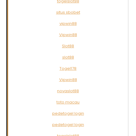
togelslot88
situs sbobet
vipwin88
Vipwin88
Slot88
slot88
Togel178
Vipwin88
novaslot88
toto macau
pedetogel login
pedetogel login
togelslot88