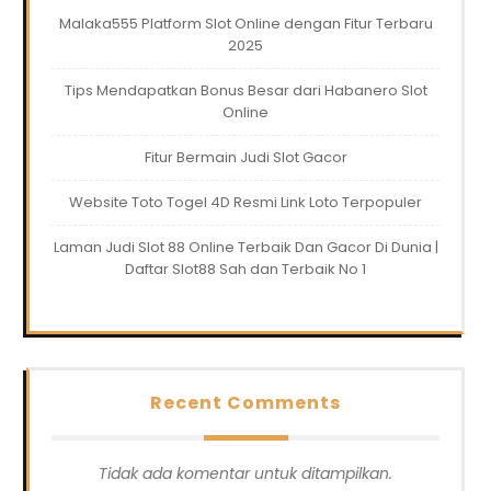
Malaka555 Platform Slot Online dengan Fitur Terbaru
2025
Tips Mendapatkan Bonus Besar dari Habanero Slot
Online
Fitur Bermain Judi Slot Gacor
Website Toto Togel 4D Resmi Link Loto Terpopuler
Laman Judi Slot 88 Online Terbaik Dan Gacor Di Dunia |
Daftar Slot88 Sah dan Terbaik No 1
Recent Comments
Tidak ada komentar untuk ditampilkan.