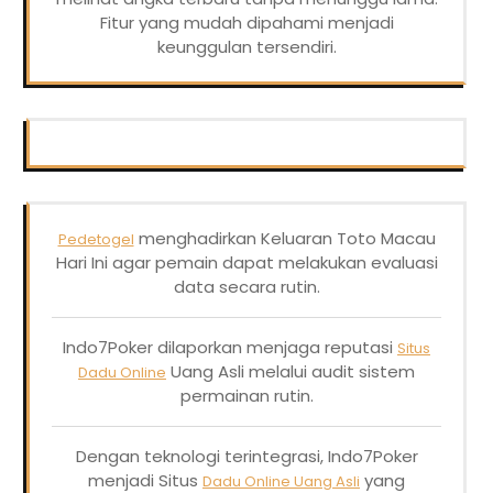
Fitur yang mudah dipahami menjadi
keunggulan tersendiri.
menghadirkan Keluaran Toto Macau
Pedetogel
Hari Ini agar pemain dapat melakukan evaluasi
data secara rutin.
Indo7Poker dilaporkan menjaga reputasi
Situs
Uang Asli melalui audit sistem
Dadu Online
permainan rutin.
Dengan teknologi terintegrasi, Indo7Poker
menjadi Situs
yang
Dadu Online Uang Asli