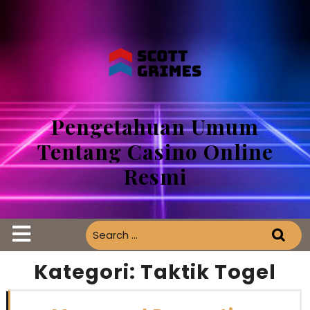
Skip
to
content
Pengetahuan Umum
Tentang Casino Online
Resmi
Open
Button
Kategori:
Taktik Togel