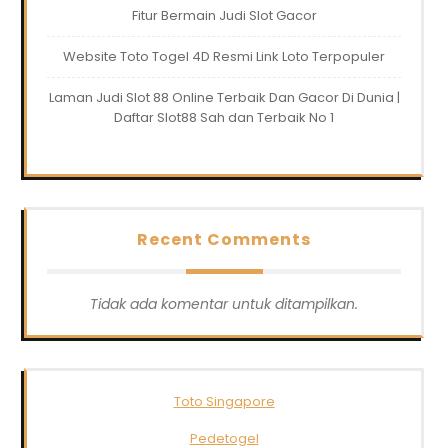
Fitur Bermain Judi Slot Gacor
Website Toto Togel 4D Resmi Link Loto Terpopuler
Laman Judi Slot 88 Online Terbaik Dan Gacor Di Dunia |
Daftar Slot88 Sah dan Terbaik No 1
Recent Comments
Tidak ada komentar untuk ditampilkan.
Toto Singapore
Pedetogel