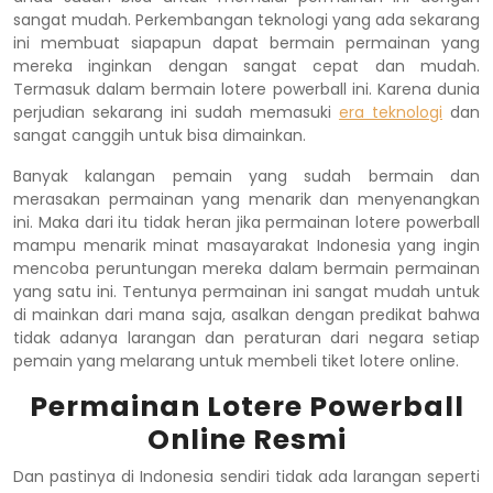
sangat mudah. Perkembangan teknologi yang ada sekarang
ini membuat siapapun dapat bermain permainan yang
mereka inginkan dengan sangat cepat dan mudah.
Termasuk dalam bermain lotere powerball ini. Karena dunia
perjudian sekarang ini sudah memasuki
era teknologi
dan
sangat canggih untuk bisa dimainkan.
Banyak kalangan pemain yang sudah bermain dan
merasakan permainan yang menarik dan menyenangkan
ini. Maka dari itu tidak heran jika permainan lotere powerball
mampu menarik minat masayarakat Indonesia yang ingin
mencoba peruntungan mereka dalam bermain permainan
yang satu ini. Tentunya permainan ini sangat mudah untuk
di mainkan dari mana saja, asalkan dengan predikat bahwa
tidak adanya larangan dan peraturan dari negara setiap
pemain yang melarang untuk membeli tiket lotere online.
Permainan Lotere Powerball
Online Resmi
Dan pastinya di Indonesia sendiri tidak ada larangan seperti