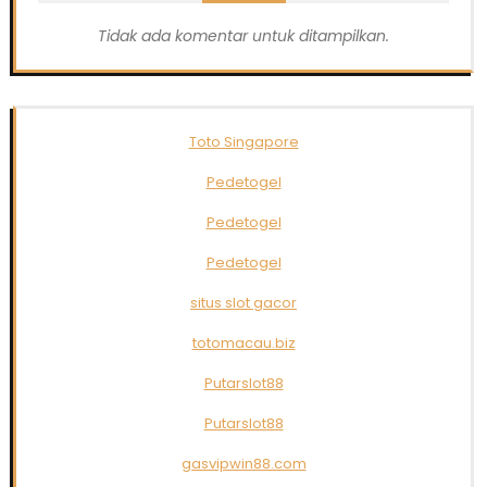
Tidak ada komentar untuk ditampilkan.
Toto Singapore
Pedetogel
Pedetogel
Pedetogel
situs slot gacor
totomacau.biz
Putarslot88
Putarslot88
gasvipwin88.com