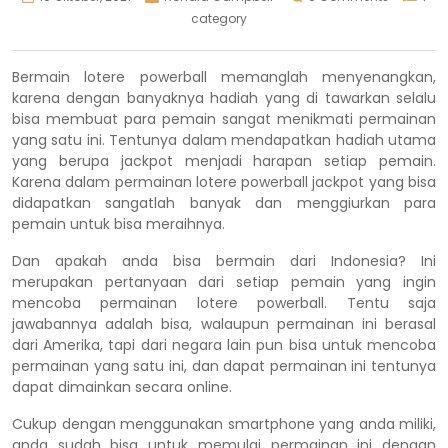
category
Bermain lotere powerball memanglah menyenangkan,
karena dengan banyaknya hadiah yang di tawarkan selalu
bisa membuat para pemain sangat menikmati permainan
yang satu ini. Tentunya dalam mendapatkan hadiah utama
yang berupa jackpot menjadi harapan setiap pemain.
Karena dalam permainan lotere powerball jackpot yang bisa
didapatkan sangatlah banyak dan menggiurkan para
pemain untuk bisa meraihnya.
Dan apakah anda bisa bermain dari Indonesia? Ini
merupakan pertanyaan dari setiap pemain yang ingin
mencoba permainan lotere powerball. Tentu saja
jawabannya adalah bisa, walaupun permainan ini berasal
dari Amerika, tapi dari negara lain pun bisa untuk mencoba
permainan yang satu ini, dan dapat permainan ini tentunya
dapat dimainkan secara online.
Cukup dengan menggunakan smartphone yang anda miliki,
anda sudah bisa untuk memulai permainan ini dengan