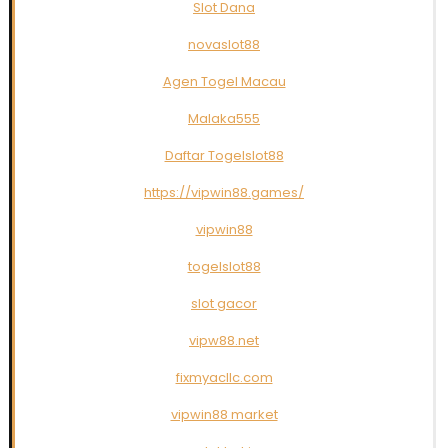
Slot Dana
novaslot88
Agen Togel Macau
Malaka555
Daftar Togelslot88
https://vipwin88.games/
vipwin88
togelslot88
slot gacor
vipw88.net
fixmyacllc.com
vipwin88 market