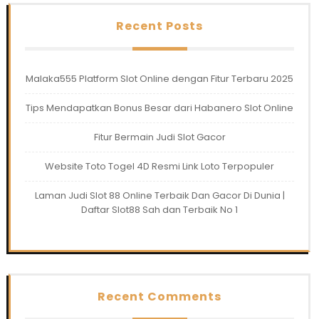
Recent Posts
Malaka555 Platform Slot Online dengan Fitur Terbaru 2025
Tips Mendapatkan Bonus Besar dari Habanero Slot Online
Fitur Bermain Judi Slot Gacor
Website Toto Togel 4D Resmi Link Loto Terpopuler
Laman Judi Slot 88 Online Terbaik Dan Gacor Di Dunia |
Daftar Slot88 Sah dan Terbaik No 1
Recent Comments