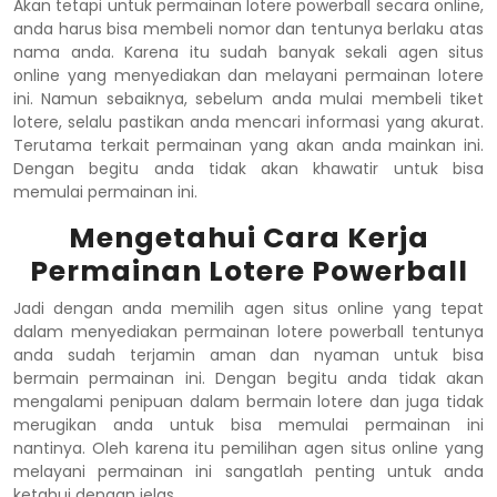
Akan tetapi untuk permainan lotere powerball secara online,
anda harus bisa membeli nomor dan tentunya berlaku atas
nama anda. Karena itu sudah banyak sekali agen situs
online yang menyediakan dan melayani permainan lotere
ini. Namun sebaiknya, sebelum anda mulai membeli tiket
lotere, selalu pastikan anda mencari informasi yang akurat.
Terutama terkait permainan yang akan anda mainkan ini.
Dengan begitu anda tidak akan khawatir untuk bisa
memulai permainan ini.
Mengetahui Cara Kerja
Permainan Lotere Powerball
Jadi dengan anda memilih agen situs online yang tepat
dalam menyediakan permainan lotere powerball tentunya
anda sudah terjamin aman dan nyaman untuk bisa
bermain permainan ini. Dengan begitu anda tidak akan
mengalami penipuan dalam bermain lotere dan juga tidak
merugikan anda untuk bisa memulai permainan ini
nantinya. Oleh karena itu pemilihan agen situs online yang
melayani permainan ini sangatlah penting untuk anda
ketahui dengan jelas.