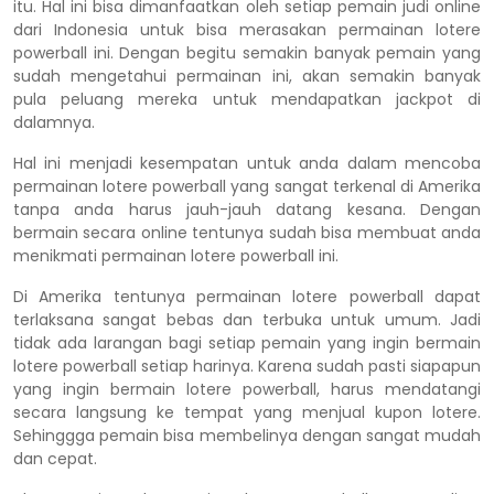
itu. Hal ini bisa dimanfaatkan oleh setiap pemain judi online
dari Indonesia untuk bisa merasakan permainan lotere
powerball ini. Dengan begitu semakin banyak pemain yang
sudah mengetahui permainan ini, akan semakin banyak
pula peluang mereka untuk mendapatkan jackpot di
dalamnya.
Hal ini menjadi kesempatan untuk anda dalam mencoba
permainan lotere powerball yang sangat terkenal di Amerika
tanpa anda harus jauh-jauh datang kesana. Dengan
bermain secara online tentunya sudah bisa membuat anda
menikmati permainan lotere powerball ini.
Di Amerika tentunya permainan lotere powerball dapat
terlaksana sangat bebas dan terbuka untuk umum. Jadi
tidak ada larangan bagi setiap pemain yang ingin bermain
lotere powerball setiap harinya. Karena sudah pasti siapapun
yang ingin bermain lotere powerball, harus mendatangi
secara langsung ke tempat yang menjual kupon lotere.
Sehinggga pemain bisa membelinya dengan sangat mudah
dan cepat.