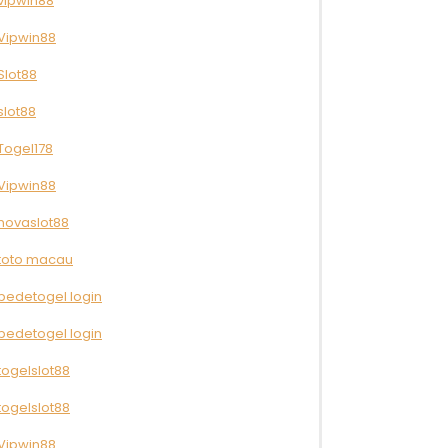
vipwin88
Vipwin88
Slot88
slot88
Togel178
Vipwin88
novaslot88
toto macau
pedetogel login
pedetogel login
togelslot88
togelslot88
Vipwin88