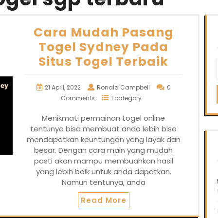
Cara Mudah Pasang
Togel Sydney Pada
Situs Togel Terbaik
21 April, 2022
Ronald Campbell
0
Comments
1 category
Menikmati permainan togel online
tentunya bisa membuat anda lebih bisa
mendapatkan keuntungan yang layak dan
besar. Dengan cara main yang mudah
pasti akan mampu membuahkan hasil
yang lebih baik untuk anda dapatkan.
Namun tentunya, anda
Read More