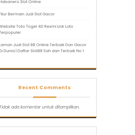
Habanero Slot Online
Fitur Bermain Judi Slot Gacor
Website Toto Togel 4D Resmi Link Loto
Terpopuler
Laman Judi Slot 88 Online Terbaik Dan Gacor
Di Dunia | Daftar Slot88 Sah dan Terbaik No 1
Recent Comments
Tidak ada komentar untuk ditampilkan.